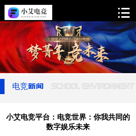
电竞新闻
SCHOOL ENVIRONMENT
小艾电竞平台：电竞世界：你我共同的
数字娱乐未来